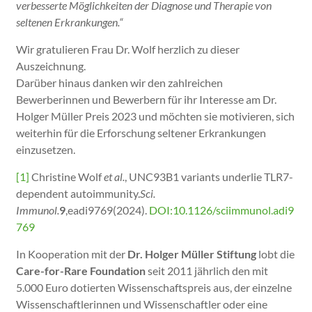
verbesserte Möglichkeiten der Diagnose und Therapie von
seltenen Erkrankungen.“
Wir gratulieren Frau Dr. Wolf herzlich zu dieser
Auszeichnung.
Darüber hinaus danken wir den zahlreichen
Bewerberinnen und Bewerbern für ihr Interesse am Dr.
Holger Müller Preis 2023 und möchten sie motivieren, sich
weiterhin für die Erforschung seltener Erkrankungen
einzusetzen.
[1]
Christine Wolf
et al.
, UNC93B1 variants underlie TLR7-
dependent autoimmunity.
Sci.
Immunol.
9
,eadi9769(2024).
DOI:10.1126/sciimmunol.adi9
769
In Kooperation mit der
Dr. Holger Müller Stiftung
lobt die
Care-for-Rare Foundation
seit 2011 jährlich den mit
5.000 Euro dotierten Wissenschaftspreis aus, der einzelne
Wissenschaftlerinnen und Wissenschaftler oder eine