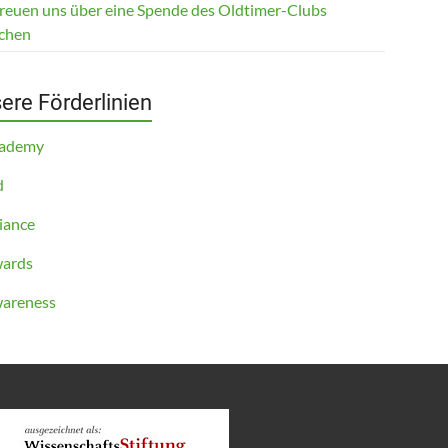
freuen uns über eine Spende des Oldtimer-Clubs
chen
ere Förderlinien
cademy
d
iance
ards
areness