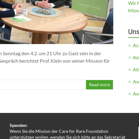
Wir 
Mün
Uns
> A
Sonntag den 4.2. um 21 Uhr zu Gast sein in der
> Ai
spräch berichtet Prof. Klein von seiner Mission für
> All
> Aw
Read more
> Aw
Spenden:
Wenn Sie die Mission der Care for Rare Foundation
unterstützen wollen, wenden Sie sich bitte an das Sekretariat