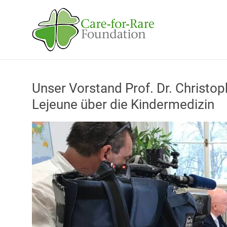
Skip
to
Care-
content
for-
Rare
Foundation
Unser Vorstand Prof. Dr. Christoph
für
Lejeune über die Kindermedizin
Kinder
mit
seltenen
Erkrankungen
Helfen
Sie
uns,