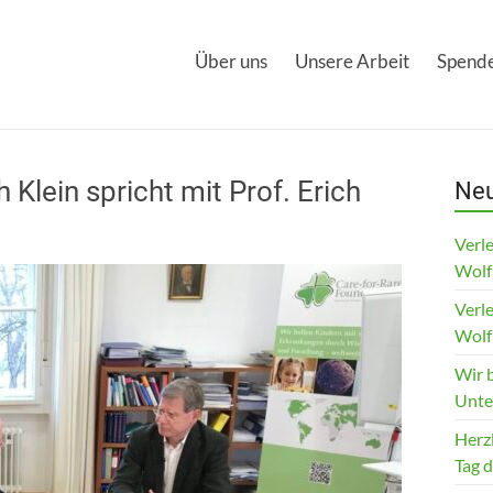
Über uns
Unsere Arbeit
Spende
 Klein spricht mit Prof. Erich
Neu
Verle
Wolf
Verle
Wolf
Wir 
Unte
Herz
Tag 