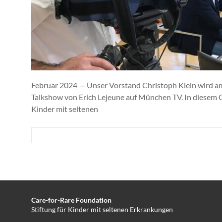
den
Waisen
der
Medizin
zu
helfen!
Februar 2024 — Unser Vorstand Christoph Klein wird am 
Talkshow von Erich Lejeune auf München TV. In diesem Ge
Kinder mit seltenen
Care-for-Rare Foundation
Stiftung für Kinder mit seltenen Erkrankungen