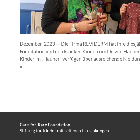
den
Waisen
der
Medizin
zu
helfen!
Dezember 2023 — Die Firma REVIDERM hat ihre diesjäh
Foundation und den kranken Kindern im Dr. von Hauners
Kinder im „Hauner“ verfügen über ausreichende Kleidu
in
Care-for-Rare Foundation
Stiftung für Kinder mit seltenen Erkrankungen