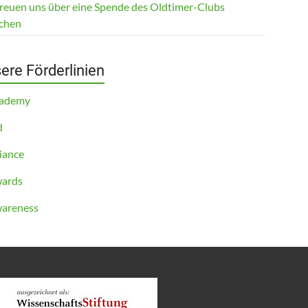
freuen uns über eine Spende des Oldtimer-Clubs
chen
ere Förderlinien
cademy
d
iance
ards
areness