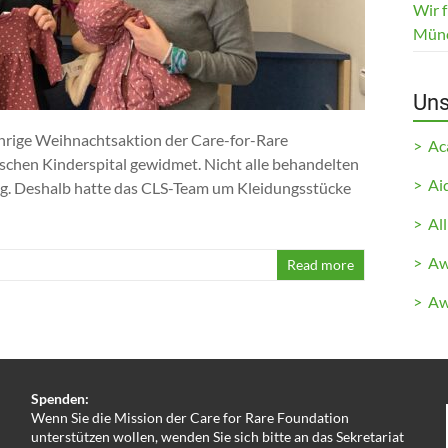
Wir 
Mün
Uns
rige Weihnachtsaktion der Care-for-Rare
> A
chen Kinderspital gewidmet. Nicht alle behandelten
> Ai
ng. Deshalb hatte das CLS-Team um Kleidungsstücke
> All
> Aw
Read more
> Aw
Spenden:
Wenn Sie die Mission der Care for Rare Foundation
unterstützen wollen, wenden Sie sich bitte an das Sekretariat