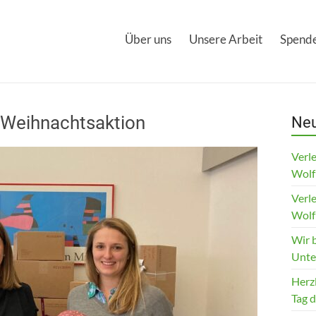
Über uns
Unsere Arbeit
Spende
 Weihnachtsaktion
Neu
Verle
Wolf
Verle
Wolf
Wir 
Unte
Herz
Tag 