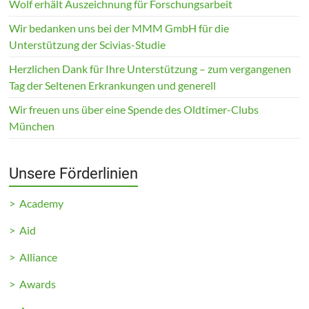
Wolf erhält Auszeichnung für Forschungsarbeit
Helfen
Wir bedanken uns bei der MMM GmbH für die
Sie
Unterstützung der Scivias-Studie
uns,
den
Herzlichen Dank für Ihre Unterstützung – zum vergangenen
Waisen
Tag der Seltenen Erkrankungen und generell
der
Wir freuen uns über eine Spende des Oldtimer-Clubs
Medizin
München
zu
helfen!
Unsere Förderlinien
> Academy
> Aid
> Alliance
> Awards