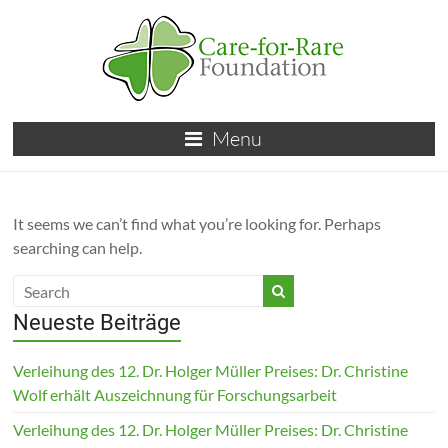
Skip
to
content
Care-
Menu
for-
Rare
It seems we can’t find what you’re looking for. Perhaps
Foundation
searching can help.
für
Kinder
Neueste Beiträge
mit
Verleihung des 12. Dr. Holger Müller Preises: Dr. Christine
seltenen
Wolf erhält Auszeichnung für Forschungsarbeit
Erkrankungen
Verleihung des 12. Dr. Holger Müller Preises: Dr. Christine