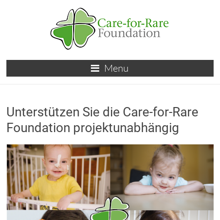
Skip
to
content
Care-
Menu
for-
Rare
Unterstützen Sie die Care-for-Rare
Foundation
Foundation projektunabhängig
für
Kinder
mit
seltenen
Erkrankungen