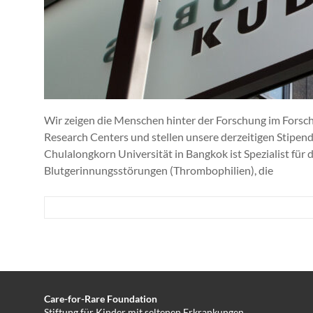
den
Waisen
der
Medizin
zu
helfen!
Wir zeigen die Menschen hinter der Forschung im For
Research Centers und stellen unsere derzeitigen Stipen
Chulalongkorn Universität in Bangkok ist Spezialist für
Blutgerinnungsstörungen (Thrombophilien), die
Care-for-Rare Foundation
Stiftung für Kinder mit seltenen Erkrankungen