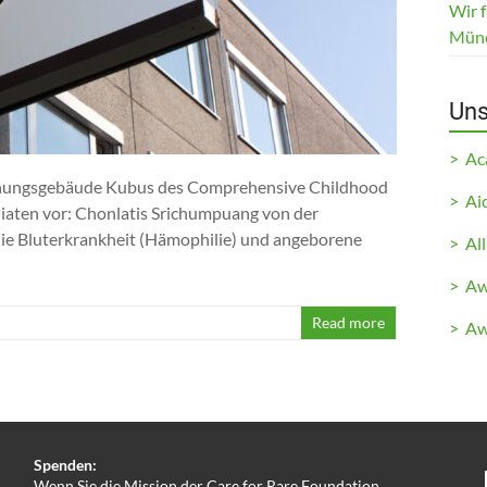
Wir 
Mün
Uns
> A
schungsgebäude Kubus des Comprehensive Childhood
> Ai
diaten vor: Chonlatis Srichumpuang von der
 die Bluterkrankheit (Hämophilie) und angeborene
> All
> Aw
Read more
> Aw
Spenden:
Wenn Sie die Mission der Care for Rare Foundation