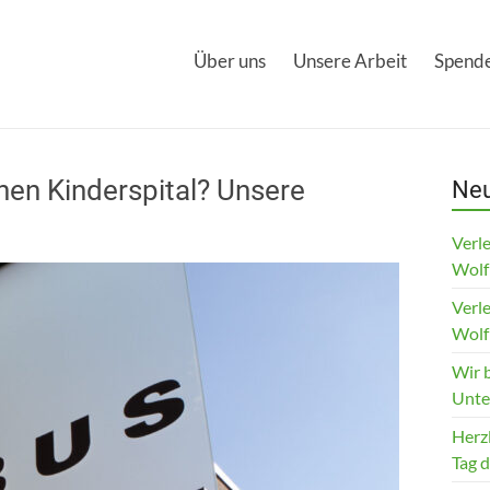
Über uns
Unsere Arbeit
Spende
hen Kinderspital? Unsere
Neu
Verle
Wolf
Verle
Wolf
Wir 
Unte
Herz
Tag 