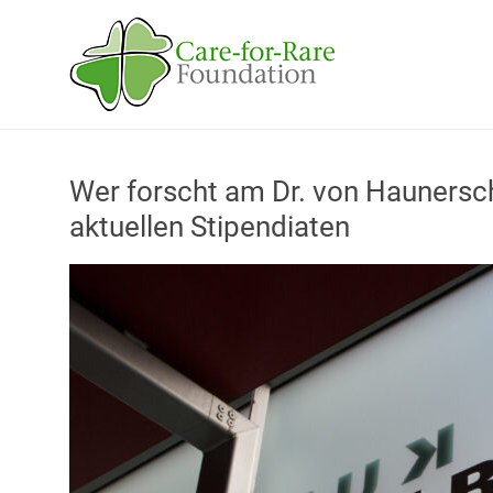
Skip
to
Care-
content
for-
Rare
Foundation
Wer forscht am Dr. von Haunersc
für
aktuellen Stipendiaten
Kinder
mit
seltenen
Erkrankungen
Helfen
Sie
uns,