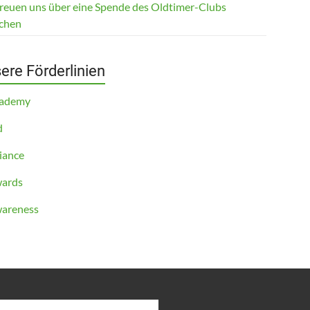
freuen uns über eine Spende des Oldtimer-Clubs
chen
ere Förderlinien
cademy
d
iance
ards
areness