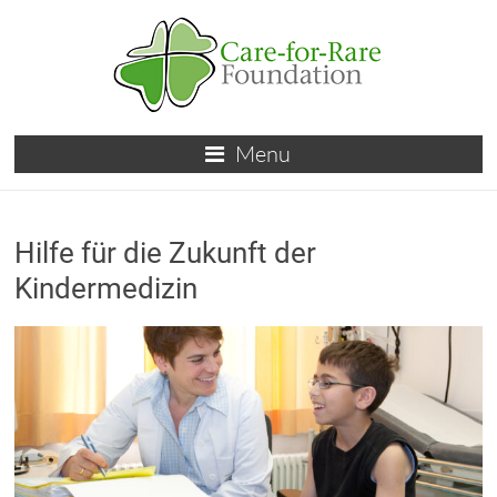
Skip
to
content
Care-
Menu
for-
Rare
Hilfe für die Zukunft der
Foundation
Kindermedizin
für
Kinder
mit
seltenen
Erkrankungen