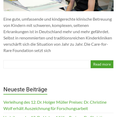
Helfen
Sie
uns,
Eine gute, umfassende und kindgerechte klinische Betreuung
den
von Kindern mit schweren, komplexen, seltenen
Waisen
Erkrankungen ist in Deutschland mehr und mehr gefährdet.
der
Selbst in renommierten und traditionsreichen Kinderkliniken
Medizin
verschärft sich die Situation von Jahr zu Jahr. Die Care-for-
zu
Rare Foundation setzt sich
helfen!
Read more
Neueste Beiträge
Verleihung des 12. Dr. Holger Müller Preises: Dr. Christine
Wolf erhält Auszeichnung für Forschungsarbeit