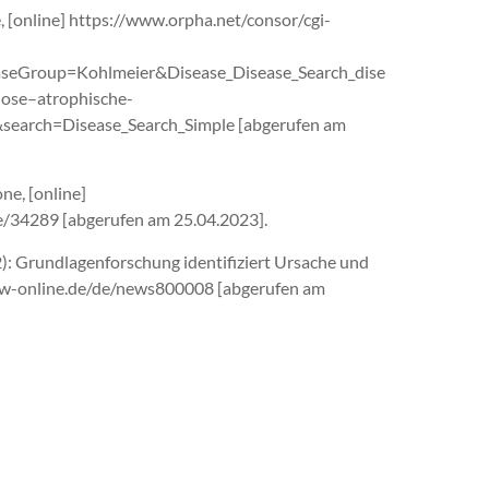
 [online] https://www.orpha.net/consor/cgi-
aseGroup=Kohlmeier&Disease_Disease_Search_dise
ose–atrophische-
search=Disease_Search_Simple [abgerufen am
ne, [online]
e/34289 [abgerufen am 25.04.2023].
): Grundlagenforschung identifiziert Ursache und
//idw-online.de/de/news800008 [abgerufen am