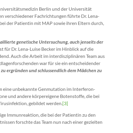
versitätsmedizin Berlin und der Universität
en verschiedener Fachrichtungen führte Dr. Lena-
ei der Patientin mit MAP sowie ihren Eltern durch,
illierte genetische Untersuchung, auch jenseits der
st für Dr. Lena-Luise Becker im Hinblick auf die
end. Auch die Arbeit im interdisziplinären Team aus
ndlagenforschenden war für sie ein entscheidender
g zu ergründen und schlussendlich dem Mädchen zu
am eine unbekannte Genmutation im Interferon-
ne und andere körpereigene Botenstoffe, die bei
rusinfektion, gebildet werden.
[3]
e Immunreaktion, die bei der Patientin zu den
tnissen forschte das Team nun nach einer gezielten