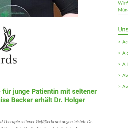
Wir 
Mün
Uns
> A
> Ai
> All
> Aw
> Aw
 für junge Patientin mit seltener
ise Becker erhält Dr. Holger
und Therapie seltener Gefäßerkrankungen
leistete Dr.