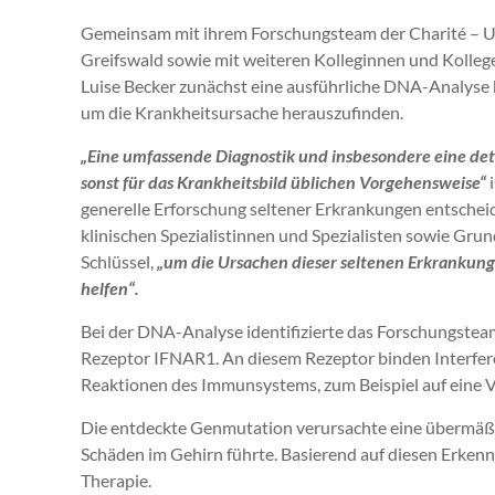
Gemeinsam mit ihrem Forschungsteam der Charité – Uni
Greifswald sowie mit weiteren Kolleginnen und Kolleg
Luise Becker zunächst eine ausführliche DNA-Analyse b
um die Krankheitsursache herauszufinden.
„Eine umfassende Diagnostik und insbesondere eine deta
sonst für das Krankheitsbild üblichen Vorgehensweise“
i
generelle Erforschung seltener Erkrankungen entscheid
klinischen Spezialistinnen und Spezialisten sowie Gru
Schlüssel,
„um die Ursachen dieser seltenen Erkrankun
helfen“.
Bei der DNA-Analyse identifizierte das Forschungste
Rezeptor IFNAR1. An diesem Rezeptor binden Interfero
Reaktionen des Immunsystems, zum Beispiel auf eine Vi
Die entdeckte Genmutation verursachte eine übermäßig
Schäden im Gehirn führte. Basierend auf diesen Erkenn
Therapie.