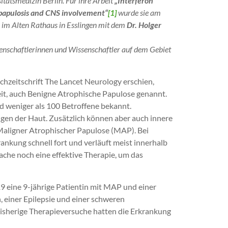
itätsmedizin Berlin. Für ihre Arbeit
„Interferon
c papulosis and CNS involvement“
[1]
wurde sie am
 im Alten Rathaus in Esslingen mit dem
Dr. Holger
senschaftlerinnen und Wissenschaftler auf dem Gebiet
chzeitschrift The Lancet Neurology erschien,
it, auch Benigne Atrophische Papulose genannt.
nd weniger als 100 Betroffene bekannt.
gen der Haut. Zusätzlich können aber auch innere
 Maligner Atrophischer Papulose (MAP). Bei
ankung schnell fort und verläuft meist innerhalb
che noch eine effektive Therapie, um das
9 eine 9-jährige Patientin mit MAP und einer
einer Epilepsie und einer schweren
Bisherige Therapieversuche hatten die Erkrankung