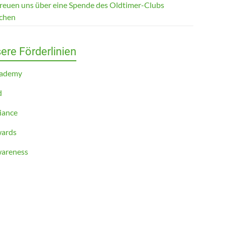
freuen uns über eine Spende des Oldtimer-Clubs
chen
ere Förderlinien
cademy
d
iance
ards
areness