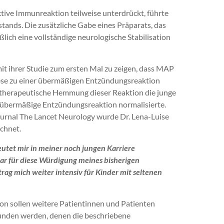
ive Immunreaktion teilweise unterdrückt, führte
stands. Die zusätzliche Gabe eines Präparats, das
lich eine vollständige neurologische Stabilisation
it ihrer Studie zum ersten Mal zu zeigen, dass MAP
ese zu einer übermäßigen Entzündungsreaktion
e therapeutische Hemmung dieser Reaktion die junge
e übermäßige Entzündungsreaktion normalisierte.
urnal The Lancet Neurology wurde Dr. Lena-Luise
chnet.
utet mir in meiner noch jungen Karriere
bar für diese Würdigung meines bisherigen
trag mich weiter intensiv
für Kinder mit seltenen
on sollen weitere Patientinnen und Patienten
funden werden, denen die beschriebene