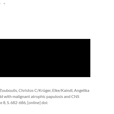
Zouboulis, Christos C/Krüger, Elke/Kaindl, Angelika
hild with malignant atrophic papulosis and CNS
 8, S. 682-686, [online] doi: