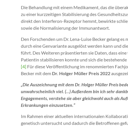
Die Behandlung mit einem Medikament, das die überakt
zu einer kurzzeitigen Stabilisierung des Gesundheitszu
direkt den Interferon-Rezeptor hemmt, bewirkte schließ
sowie die Normalisierung der Immunantwort.
Den Forschenden um Dr. Lena-Luise Becker gelang es m
durch eine Genvariante ausgelöst werden kann und di
führt. Des Weiteren präsentierten sie Daten, dass ein
Patientin stabilisieren konnte und sich die bestehend
[4]
Für diese Veröffentlichung im renommierten Fachjo
Becker mit dem
Dr. Holger Müller Preis 2022
ausgezei
„Die Auszeichnung mit dem Dr. Holger Müller Preis bede
unwahrscheinlich viel. (…) Außerdem bin ich sehr dank
Engagements, verstehe sie aber gleichwohl auch als Auf
Erkrankungen einzusetzen.“
Im Rahmen einer aktuellen internationalen Kollaborati
genetisch untersucht und dadurch die Betroffenen ge