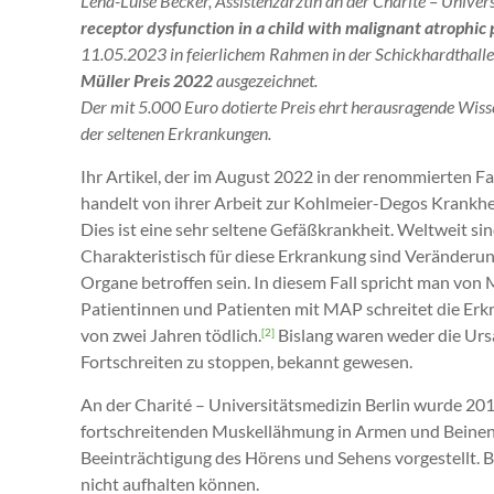
Lena-Luise Becker, Assistenzärztin an der Charité – Univers
receptor dysfunction in a child with malignant atrophi
11.05.2023 in feierlichem Rahmen in der Schickhardthalle
Müller Preis 2022
ausgezeichnet.
Der mit 5.000 Euro dotierte Preis ehrt herausragende Wis
der seltenen Erkrankungen.
Ihr Artikel, der im August 2022 in der renommierten Fa
handelt von ihrer Arbeit zur Kohlmeier-Degos Krankhe
Dies ist eine sehr seltene Gefäßkrankheit. Weltweit si
Charakteristisch für diese Erkrankung sind Veränderun
Organe betroffen sein. In diesem Fall spricht man von
Patientinnen und Patienten mit MAP schreitet die Erkr
von zwei Jahren tödlich.
Bislang waren weder die Ursa
[2]
Fortschreiten zu stoppen, bekannt gewesen.
An der Charité – Universitätsmedizin Berlin wurde 201
fortschreitenden Muskellähmung in Armen und Beinen, 
Beeinträchtigung des Hörens und Sehens vorgestellt. 
nicht aufhalten können.