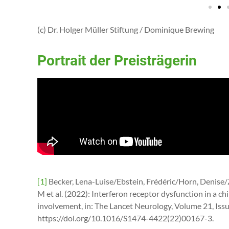
(c) Dr. Holger Müller Stiftung / Dominique Brewing
Portrait der Preisträgerin
[1]
Becker, Lena-Luise/Ebstein, Frédéric/Horn, Denise/
M et al. (2022): Interferon receptor dysfunction in a c
involvement, in: The Lancet Neurology, Volume 21, Issue
https://doi.org/10.1016/S1474-4422(22)00167-3.