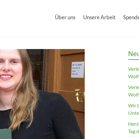
Über uns
Unsere Arbeit
Spende
Neu
Verle
Wolf
Verle
Wolf
Wir 
Unte
Herz
Tag 