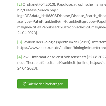
[2]
Orphanet (04.2013): Papulose, atrophische maligne,
bin/Disease_Search.php?
lng=DE&data_id=8660&Disease_Disease_Search_dise
aseType=Pat&Krankheite(n)/Krankheitsgruppe=Papul
maligne&title=Papulose,%20atrophische%20maligne&
24.04.2023].
[3]
Lexikon der Biologie (spektrum.de) (2011): Interfero
https://www.spektrum.de/lexikon/biologie/interferon
[4]
idw – Informationsdienst Wissenschaft (22.08.2022
neue Therapie für seltene Krankheit, [online] https:
24.04.2023].
Galerie der Preisträger