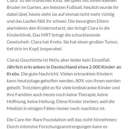
Clara*
ist ein fröhliches Kind. Sie spielt mit ihrem kleinen
Bruder im Garten, am liebsten Fußball. Neulich wurde ihr
dabei übel, heute sieht sie auf einmal nicht mehr richtig
und das Laufen fällt ihr schwer. Die besorgten Eltern
alarmieren den Kindernotarzt, der bringt Clara in die
Kinderklinik. Das MRT bringt die schockierende
Gewissheit: Clara hat Krebs. Sie hat einen großen Tumor,
tief drin im Kopf, inoperabel.
Claras Geschichte ist fiktiv, aber leider kein Einzelfall.
Jährlich erkranken in Deutschland etwa 2.000 Kinder an
Krebs.
Die gute Nachricht: Vielen erkrankten Kindern
kann heutzutage geholfen werden, 80% von ihnen werden
geheilt. Trotzdem gibt es für viele krebskranke Kinder und
ihre Familien auch heute noch keine Therapie, keine
Hoffnung, keine Heilung. Diese Kinder sterben, weil die
Medizin in einigen Fällen immer noch machtlos ist.
Die Care-for-Rare Foundation will das nicht hinnehmen:
Durch intensive Forschungsanstrengungen kann es